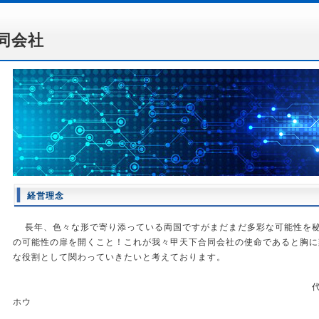
同会社
経営理念
長年、色々な形で寄り添っている両国ですがまだまだ多彩な可能性を
の可能性の扉を開くこと！これが我々甲天下合同会社の使命であると胸に
な役割として関わっていきたいと考え
代表取缔役 ゴ 
ホウ